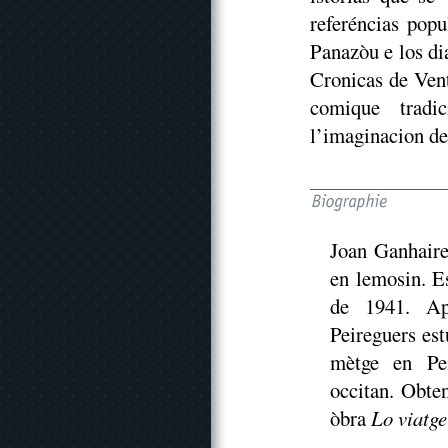
referéncias popu
Panazòu e los di
Cronicas de Vent
comique tradi
l’imaginacion de 
Joan Ganhaire
en lemosin. E
de 1941. Apr
Peireguers est
mètge en Pei
occitan. Obte
òbra
Lo viatge