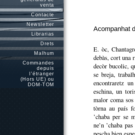
venta
Contacte
Newsletter
Acompanhat d
Librarias
Drets
E. òc, Chantagr
Malhum
debàs, cort una 
Commandes
decòr bucolic, q
depuis
se breja, trabal
l’étranger
(Hors UE) ou
encontraretz u
DOM-TOM
eschina, un tor
malor coma sos 
tòrna au país f
’chaba per se m
ne’n ’chaba pas 
pescha bien espe