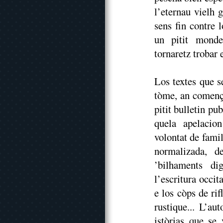
l’eternau vielh 
sens fin contre 
un pitit monde
tornaretz trobar 
Los textes que s
tòme, an comença
pitit bulletin p
quela apelacion
volontat de famil
normalizada, d
’bilhaments di
l’escritura occi
e los còps de ri
rustique... L’a
istòrias que se