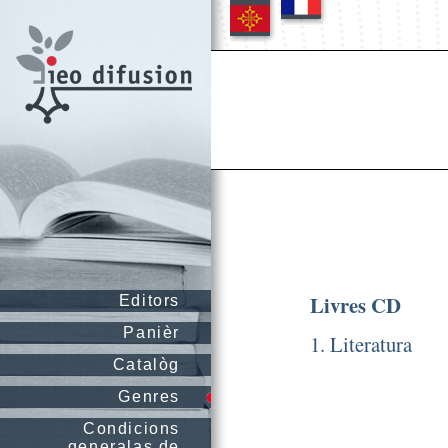
Livres CD
Editors
Panièr
1. Literatura
Catalòg
Genres
Condicions
generalas de