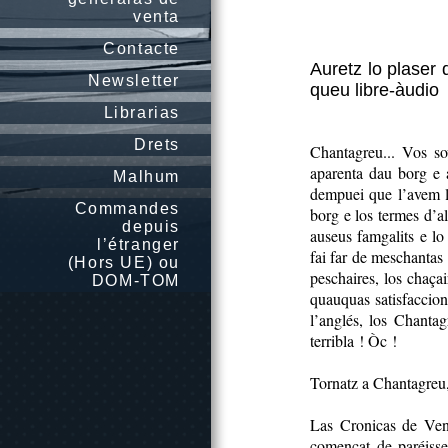
venta
Contacte
Auretz lo plaser
Newsletter
queu libre-àudio
Librarias
Drets
Chantagreu... Vos so
aparenta dau borg e 
Malhum
dempuei que l’avem la
Commandes
borg e los termes d’al
depuis
auseus famgalits e lo
l’étranger
fai far de meschantas 
(Hors UE) ou
peschaires, los chaçai
DOM-TOM
quauquas satisfaccion
l’anglés, los Chantag
terribla ! Òc !
Tornatz a Chantagreu,
Las Cronicas de Vent
començat de paréisser