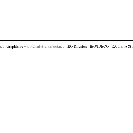
net
| Graphisme
www.charlottelambert.net
| IEO Difusion - IEO/IDECO - ZA plaine St-