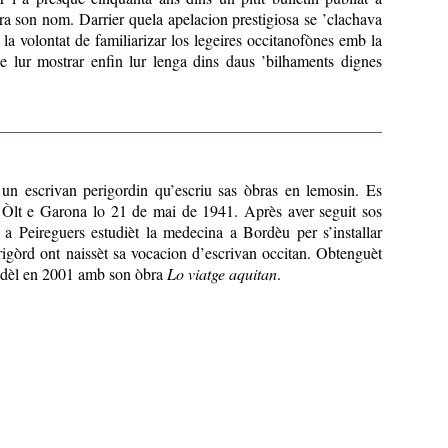
a son nom. Darrier quela apelacion prestigiosa se ’clachava
 la volontat de familiarizar los legeires occitanofònes emb la
de lur mostrar enfin lur lenga dins daus ’bilhaments dignes
un escrivan perigordin qu’escriu sas òbras en lemosin. Es
Òlt e Garona lo 21 de mai de 1941. Après aver seguit sos
 a Peireguers estudièt la medecina a Bordèu per s’installar
igòrd ont naissèt sa vocacion d’escrivan occitan. Obtenguèt
udèl en 2001 amb son òbra
Lo viatge aquitan
.