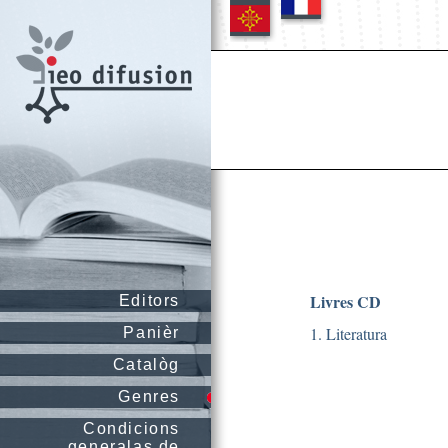
Livres CD
Editors
1. Literatura
Panièr
Catalòg
Genres
Condicions
generalas de