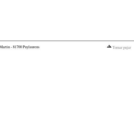
Martin - 81700 Puylaurens
Tornar pujar