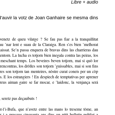
Libre + audio
 d’auvir la votz de Joan Ganhaire se mesma dins
venetz de queu vilatge ? Se fau pas fiar a la tranquillitat
au ’nar lent e suau de la Claraiga. Ren s’es bien ’melhorat
issat. Se’n passa enquera de bravas dins las charrieras dau
entorn. La lucha es totjorn bien inegala contra las peiras, los
 meschant temps. Los beveires beven totjorn, mai si quò lor
rencontras, los dròlles son totjorn ’guissables, mai si son fins
res son totjorn tan menteires, nòstre curat coneis per un còp
s. E los estrangiers ! En despiech de temptativas per aprener
reus aiman gaire se far mocar, e ’laidonc, la venjança será
 seretz pas deçaubuts !
-l’i-Bufa, que n’avetz entre las mans lo treseme tòme, an
 i a presque cinquanta ans dins un pitit bulletin publiat a