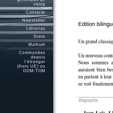
venta
Contacte
Newsletter
Edition biling
Librarias
Drets
Un grand classiq
Malhum
Commandes
Un nouveau conte
depuis
Nous sommes au
l’étranger
(Hors UE) ou
auraient bien be
DOM-TOM
en parlent à leu
se voit finalemen
Joan-Loís