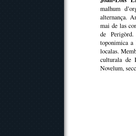
malhum d’org
alternança. A
mai de las con
de Perigòrd.
toponimica a 
localas. Memb
culturala de
Novelum, secci