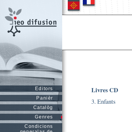
Livres CD
Editors
Panièr
3. Enfants
Catalòg
Genres
Condicions
generalas de