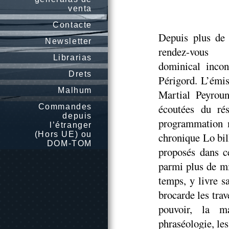
venta
Contacte
Depuis plus de 
Newsletter
rendez-vous
Librarias
dominical incon
Drets
Périgord. L’émi
Malhum
Martial Peyroun
écoutées du ré
Commandes
depuis
programmation m
l’étranger
(Hors UE) ou
chronique Lo bil
DOM-TOM
proposés dans ce
parmi plus de mi
temps, y livre 
brocarde les trav
pouvoir, la ma
phraséologie, les