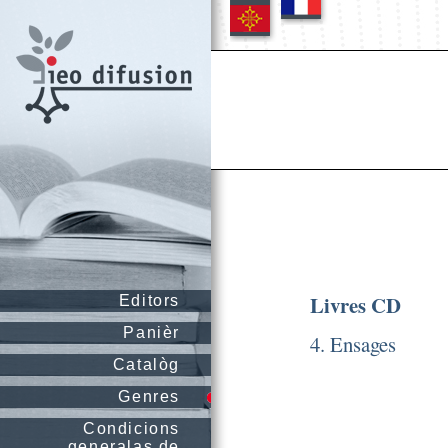
Livres CD
Editors
Panièr
4. Ensages
Catalòg
Genres
Condicions
generalas de