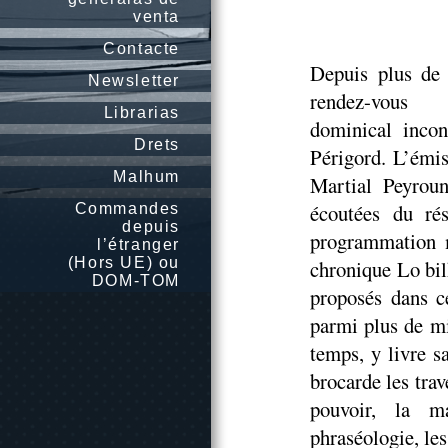
venta
Contacte
Depuis plus de 
Newsletter
rendez-vous
Librarias
dominical incon
Drets
Périgord. L’émi
Malhum
Martial Peyroun
écoutées du ré
Commandes
depuis
programmation m
l’étranger
(Hors UE) ou
chronique Lo bil
DOM-TOM
proposés dans ce
parmi plus de mi
temps, y livre 
brocarde les trav
pouvoir, la ma
phraséologie, les