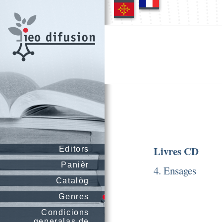
Livres CD
Editors
Panièr
4. Ensages
Catalòg
Genres
Condicions
generalas de