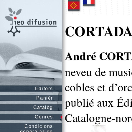
CORTADA 
André COR
neveu de music
cobles et d’or
Editors
publié aux Édi
Panièr
Catalòg
Catalogne-nord
Genres
Condicions
generalas de