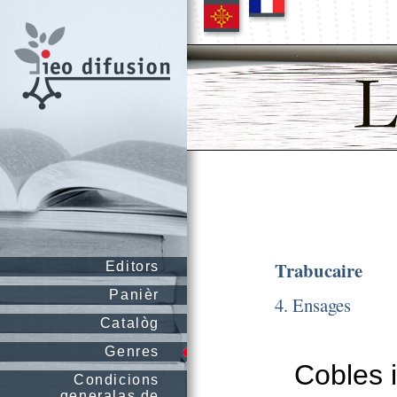
Trabucaire
Editors
Panièr
4. Ensages
Catalòg
Genres
Cobles 
Condicions
generalas de