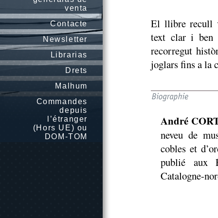
venta
El llibre recull
Contacte
text clar i ben
Newsletter
recorregut histò
Librarias
joglars fins a la
Drets
Malhum
Commandes
depuis
André COR
l’étranger
(Hors UE) ou
neveu de mus
DOM-TOM
cobles et d’o
publié aux É
Catalogne-nord