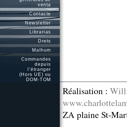
venta
Contacte
Newsletter
Librarias
Drets
Malhum
Commandes
depuis
l’étranger
(Hors UE) ou
DOM-TOM
Réalisation :
Will
www.charlottelam
ZA plaine St-Mar