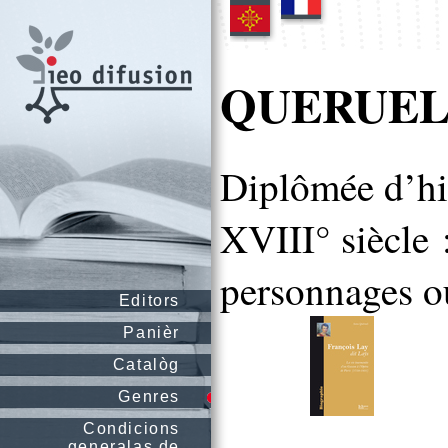
QUERUEL
Diplômée d’his
XVIII° siècle :
personnages ou
Editors
Panièr
Catalòg
Genres
Condicions
generalas de