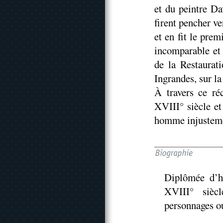
et du peintre Da
firent pencher v
et en fit le prem
incomparable et 
de la Restaurati
Ingrandes, sur la
À travers ce ré
XVIII° siècle et
homme injustemen
Diplômée d’h
XVIII° sièc
personnages ou