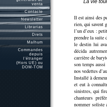
La vie to
venta
Contacte
Il est ainsi des
Newsletter
rien, qui savent 
Librarias
l’un d’eux : peti
Drets
prendre la suite
Malhum
le destin lui av
décida autreme
Commandes
depuis
carrière de baryt
l’étranger
(Hors UE) ou
son temps aussi 
DOM-TOM
nos vedettes d’a
Installé à demeur
et eut à connaît
sinistres, qui fi
chanteurs préfé
nommer soliste a