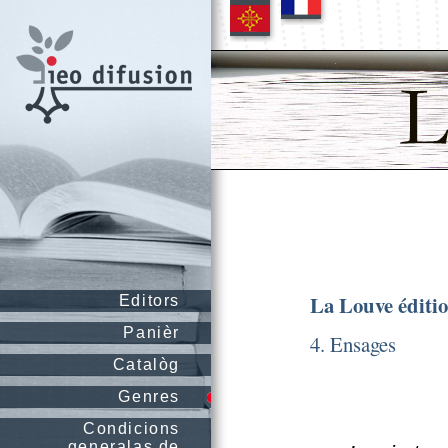
La Louve éditi
Editors
Panièr
4. Ensages
Catalòg
Genres
Condicions
generalas de