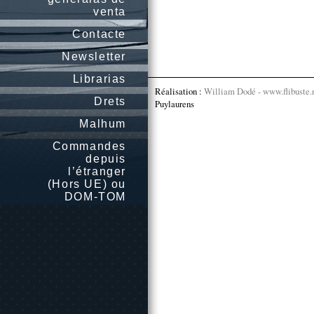
venta
Contacte
Newsletter
Librarias
Réalisation :
William Dodé - www.flibuste.
Drets
Puylaurens
Malhum
Commandes
depuis
l’étranger
(Hors UE) ou
DOM-TOM