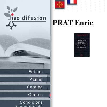
PRAT Enric
Editors
Panièr
Catalòg
Genres
Condicions
generalas de