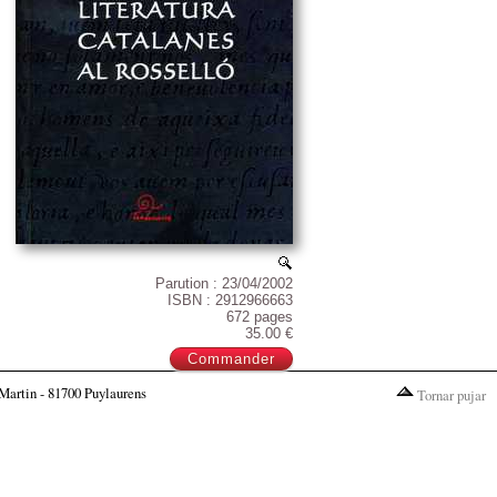
Parution : 23/04/2002
ISBN : 2912966663
672 pages
35.00 €
Martin - 81700 Puylaurens
Tornar pujar