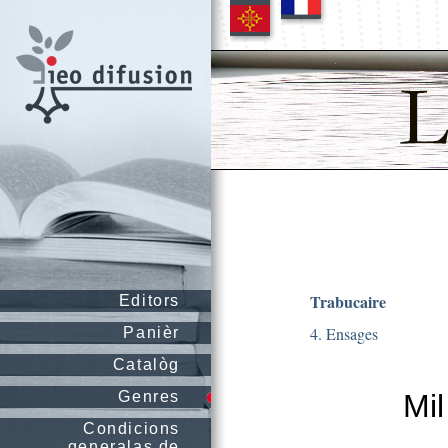
Trabucaire
Editors
4. Ensages
Panièr
Catalòg
Genres
Mil
Condicions
generalas de