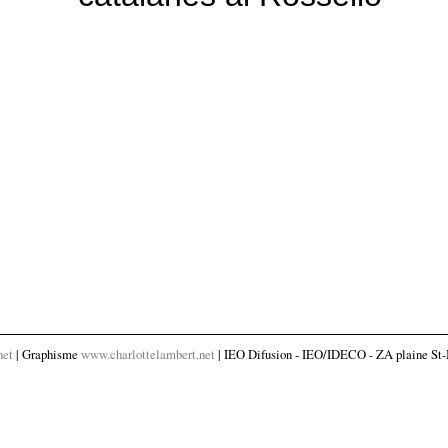
net
| Graphisme
www.charlottelambert.net
| IEO Difusion - IEO/IDECO - ZA plaine St-