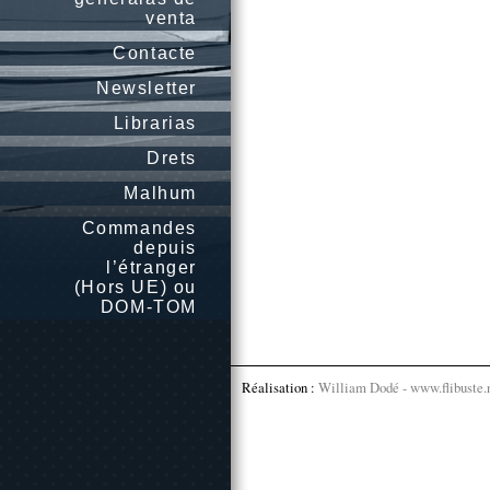
venta
Contacte
Newsletter
Librarias
Drets
Malhum
Commandes
depuis
l’étranger
(Hors UE) ou
DOM-TOM
Réalisation :
William Dodé - www.flibuste.