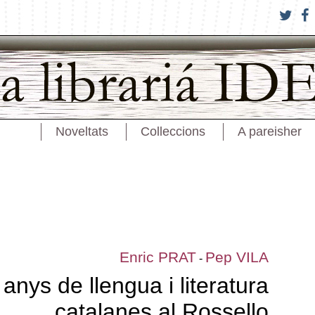
Noveltats
Colleccions
A pareisher
Enric PRAT
Pep VILA
-
 anys de llengua i literatura
catalanes al Rossello