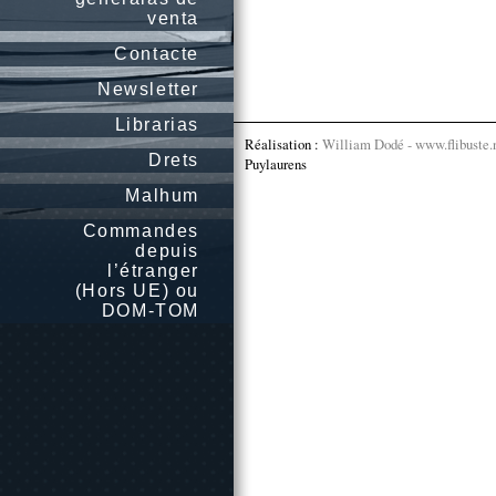
venta
Contacte
Newsletter
Librarias
Réalisation :
William Dodé - www.flibuste.
Drets
Puylaurens
Malhum
Commandes
depuis
l’étranger
(Hors UE) ou
DOM-TOM