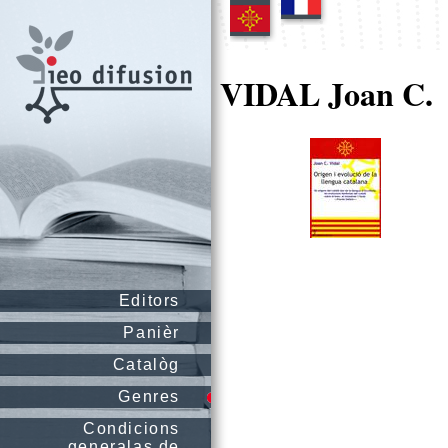
VIDAL Joan C.
Editors
Panièr
Catalòg
Genres
Condicions
generalas de