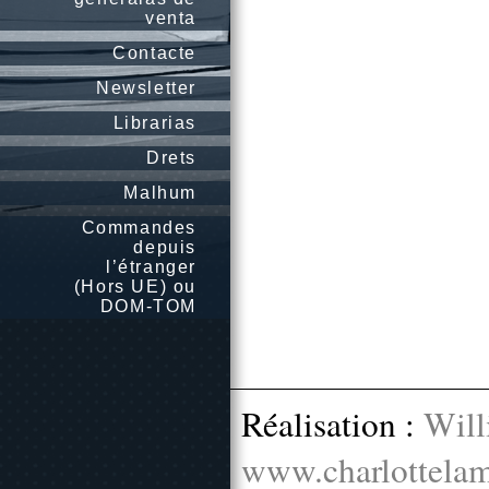
venta
Contacte
Newsletter
Librarias
Drets
Malhum
Commandes
depuis
l’étranger
(Hors UE) ou
DOM-TOM
Réalisation :
Will
www.charlottelam