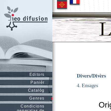
Divers/Divèrs
Editors
Panièr
4. Ensages
Catalòg
Genres
Ori
Condicions
generalas de