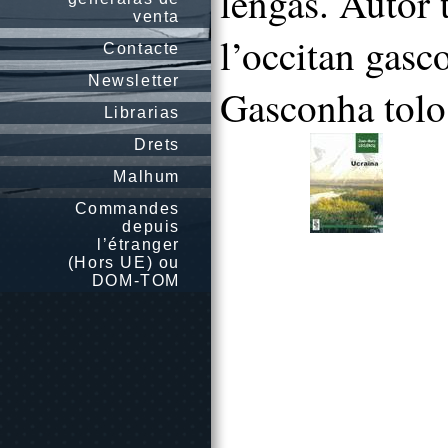
lengas. Autor 
venta
l’occitan gasc
Contacte
Newsletter
Gasconha tolo
Librarias
Drets
Malhum
Commandes
depuis
l’étranger
(Hors UE) ou
DOM-TOM