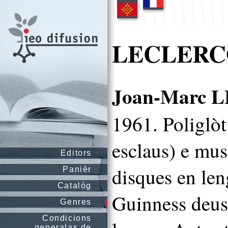
LECLERCQ
Joan-Marc
1961. Poliglòt
esclaus) e mus
Editors
disques en len
Panièr
Catalòg
Guinness deus
Genres
Condicions
generalas de