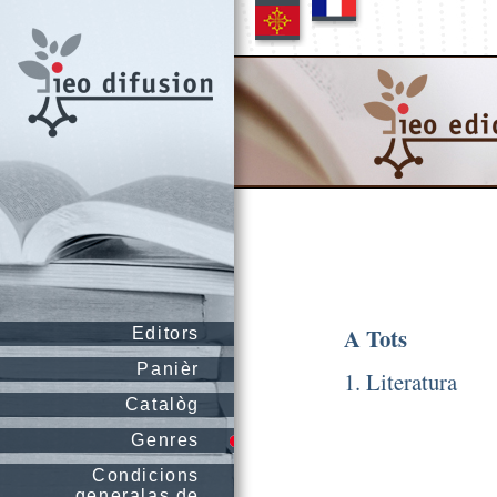
A Tots
Editors
Panièr
1. Literatura
Catalòg
Genres
Condicions
generalas de