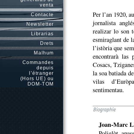
venta
Per l’an 1920, a
Contacte
jornalista angl
Newsletter
realizar lo son 
Librarias
esmiraglant de l
Drets
l’istòria que se
Malhum
encontrarà las 
Commandes
Cosacs, Tziganes
depuis
la soa batiada d
l’étranger
(Hors UE) ou
vilas d’Euròp
DOM-TOM
sentimentau.
Joan-Marc
Poliglòt apas