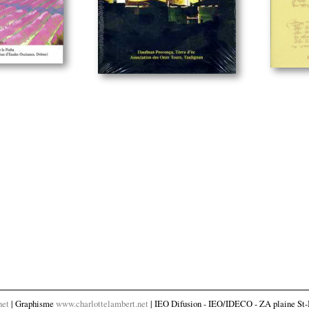
net
| Graphisme
www.charlottelambert.net
| IEO Difusion - IEO/IDECO - ZA plaine St-