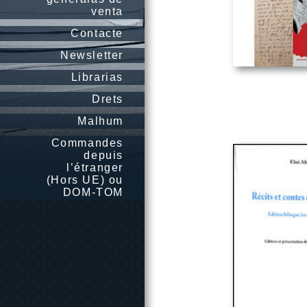
venta
Contacte
Newsletter
Librarias
Drets
Malhum
Commandes
depuis
l’étranger
(Hors UE) ou
DOM-TOM