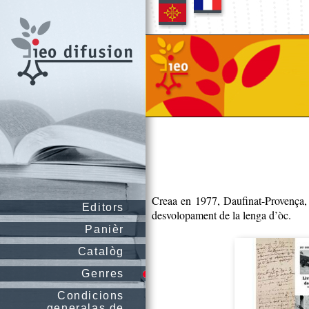
Creaa en 1977, Daufinat-Provença, 
Editors
desvolopament de la lenga d’òc.
Panièr
Catalòg
Genres
Condicions
generalas de