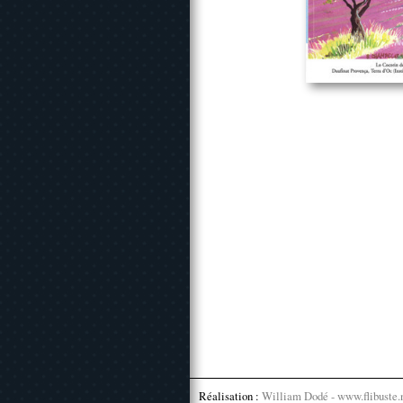
Réalisation :
William Dodé - www.flibuste.