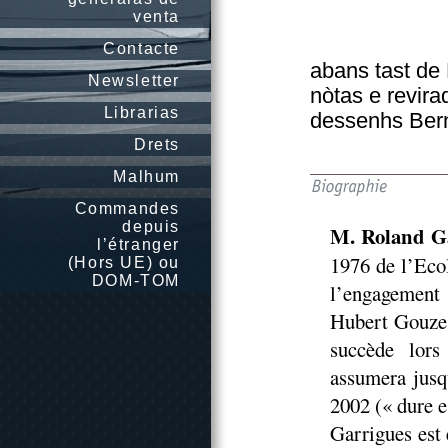
venta
Contacte
abans tast de
Newsletter
nòtas e revira
Librarias
dessenhs Ber
Drets
Malhum
Commandes
depuis
M. Roland G
l’étranger
1976 de l’Eco
(Hors UE) ou
DOM-TOM
l’engagement 
Hubert Gouze. 
succède lors
assumera jusq
2002 (« dure e
Garrigues est