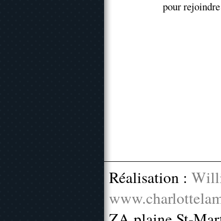
pour rejoindr
Réalisation :
Will
www.charlottelam
ZA plaine St-Mar