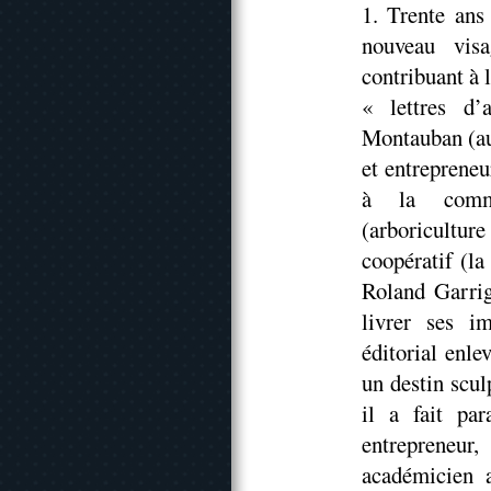
1. Trente ans
nouveau vis
contribuant à 
« lettres d
Montauban (auj
et entrepreneur
à la commer
(arboricultur
coopératif (
Roland Garrig
livrer ses i
éditorial enle
un destin scul
il a fait par
entrepreneur
académicien a