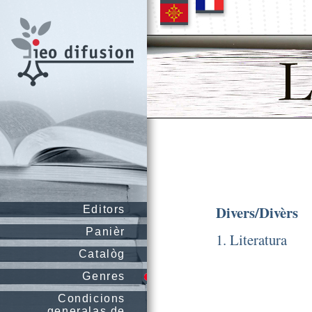
Divers/Divèrs
Editors
Panièr
1. Literatura
Catalòg
Genres
Condicions
generalas de