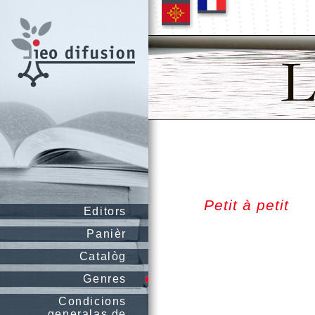
Petit à petit
Editors
Panièr
Catalòg
Genres
Condicions
generalas de