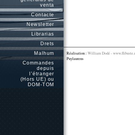
venta
Contacte
Newsletter
Librarias
Drets
Réalisation :
William Dodé - www.flibuste.
Malhum
Puylaurens
Commandes
depuis
l’étranger
(Hors UE) ou
DOM-TOM