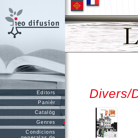
Divers/
Editors
Panièr
Catalòg
Genres
Condicions
generalas de