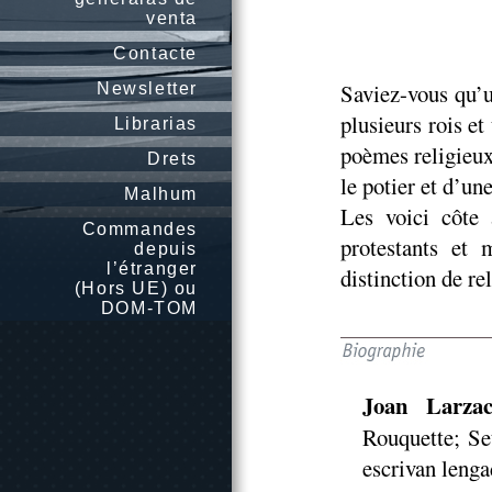
venta
Contacte
Saviez-vous qu’
Newsletter
plusieurs rois et
Librarias
poèmes religieux
Drets
le potier et d’un
Malhum
Les voici côte à
Commandes
protestants et
depuis
l’étranger
distinction de re
(Hors UE) ou
DOM-TOM
Joan Larza
Rouquette; Set
escrivan lengad