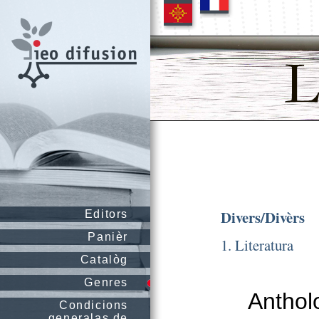
Divers/Divèrs
Editors
Panièr
1. Literatura
Catalòg
Genres
Antholo
Condicions
generalas de