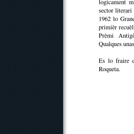
logicament ma
sector literar
1962 lo Grand
primièr recuè
Prèmi Antig
Qualques unas 
Es lo fraire 
Roqueta.