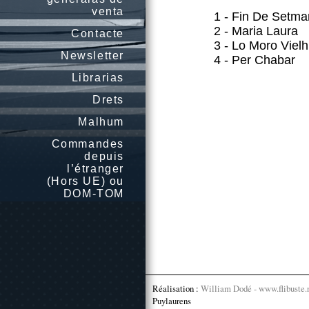
venta
1 - Fin De Setm
2 - Maria Laura
Contacte
3 - Lo Moro Vielh
Newsletter
4 - Per Chabar
Librarias
Drets
Malhum
Commandes
depuis
l’étranger
(Hors UE) ou
DOM-TOM
Réalisation :
William Dodé - www.flibuste.
Puylaurens