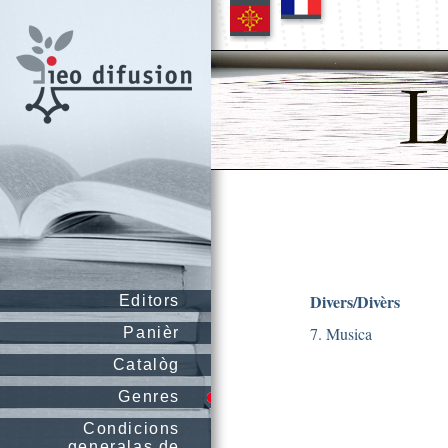
Divers/Divèrs
Editors
7. Musica
Panièr
Catalòg
Genres
Condicions
generalas de