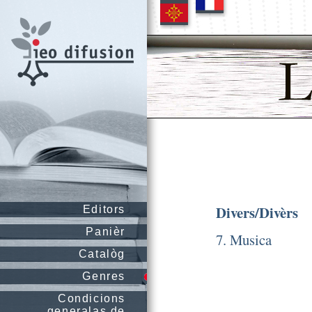
Divers/Divèrs
Editors
Panièr
7. Musica
Catalòg
Genres
Condicions
generalas de