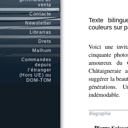
venta
Contacte
Texte bilingu
Newsletter
couleurs sur p
Librarias
Drets
Voici une invi
Malhum
cinquante photo
Commandes
amoureux du C
depuis
Châtaigneraie a
l’étranger
(Hors UE) ou
suggérer la beaut
DOM-TOM
générations. 
indémodable.
Pierre Soisso