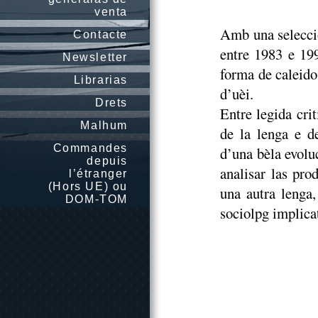
venta
Amb una selecci
Contacte
entre 1983 e 19
Newsletter
forma de caleido
Librarias
d’uèi.
Drets
Entre legida cri
Malhum
de la lenga e d
Commandes
d’una bèla evolu
depuis
analisar las pro
l’étranger
(Hors UE) ou
una autra lenga,
DOM-TOM
sociolpg implicat