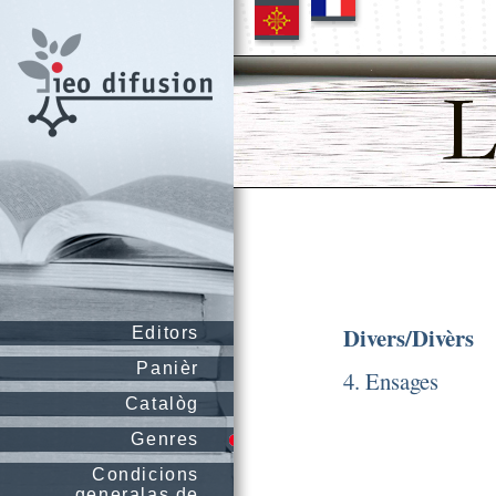
Divers/Divèrs
Editors
Panièr
4. Ensages
Catalòg
Genres
Condicions
generalas de