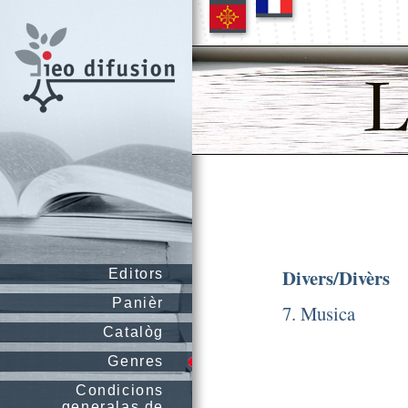
Divers/Divèrs
Editors
Panièr
7. Musica
Catalòg
Genres
Condicions
generalas de