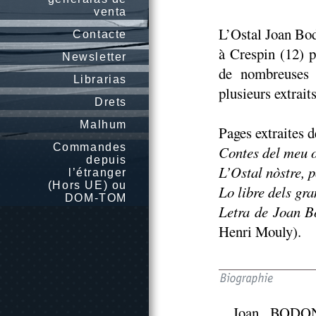
venta
L’Ostal Joan Bod
Contacte
à Crespin (12) p
Newsletter
de nombreuses 
Librarias
plusieurs extraits
Drets
Malhum
Pages extraites 
Commandes
Contes del meu o
depuis
L’Ostal nòstre, 
l’étranger
(Hors UE) ou
Lo libre dels gra
DOM-TOM
Letra de Joan B
Henri Mouly).
Joan BODON