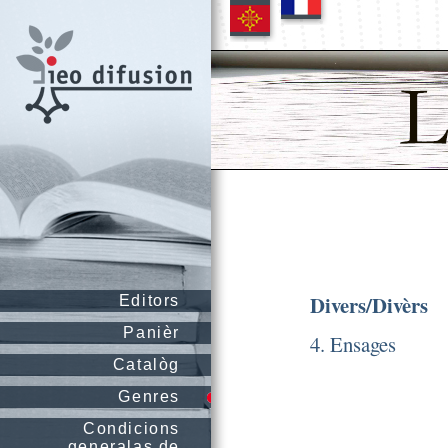
Divers/Divèrs
Editors
Panièr
4. Ensages
Catalòg
Genres
Condicions
generalas de