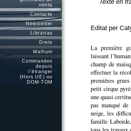
Texte en fr
venta
Contacte
Newsletter
Editat per Ca
Librarias
Drets
La première gu
Malhum
laissant l’humani
Commandes
champ de maïsqu
depuis
effectuer la réc
l’étranger
(Hors UE) ou
premières grues 
DOM-TOM
petit cirque pyr
une quasi certitu
pas manqué de r
neige, les diffic
famille Laborde,
tous les travaux