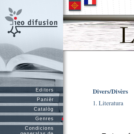
Divers/Divèrs
Editors
Panièr
1. Literatura
Catalòg
Genres
Condicions
generalas de