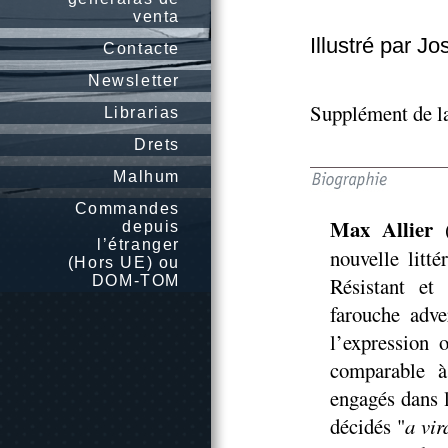
venta
Illustré par J
Contacte
Newsletter
Supplément de la
Librarias
Drets
Malhum
Commandes
Max Allier
(
depuis
l’étranger
nouvelle litté
(Hors UE) ou
DOM-TOM
Résistant et
farouche adve
l’expression 
comparable à
engagés dans l
décidés "
a vir