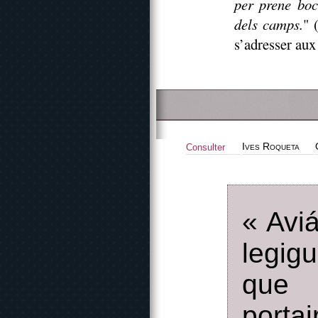
per prene boc
dels camps.
" 
s’adresser aux
Ives Roqueta
Consulter
« Avi
legig
que l
porta