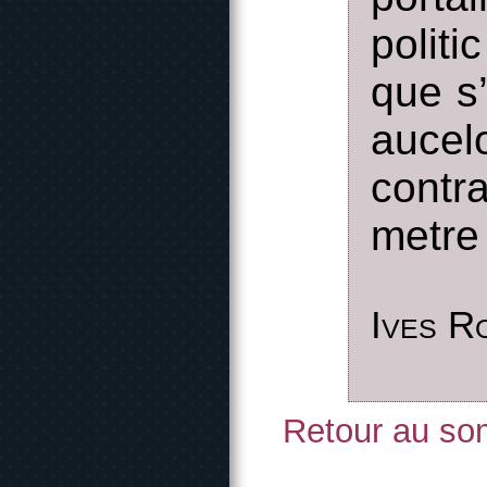
politi
que s’
aucel
contr
metre 
Ives R
Retour au som