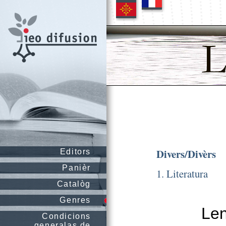
Divers/Divèrs
Editors
Panièr
1. Literatura
Catalòg
Genres
Le
Condicions
generalas de