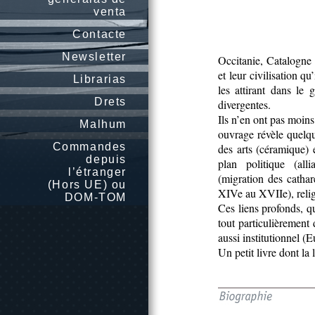
venta
Contacte
Newsletter
Occitanie, Catalogne 
et leur civilisation qu
Librarias
les attirant dans le 
Drets
divergentes.
Ils n’en ont pas moins 
Malhum
ouvrage révèle quelq
Commandes
des arts (céramique) 
depuis
plan politique (all
l’étranger
(migration des catha
(Hors UE) ou
XIVe au XVIIe), relig
DOM-TOM
Ces liens profonds, qu
tout particulièremen
aussi institutionnel (E
Un petit livre dont la