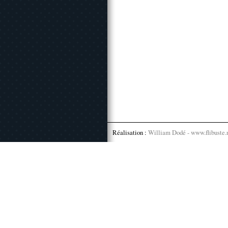
Réalisation :
William Dodé - www.flibuste.