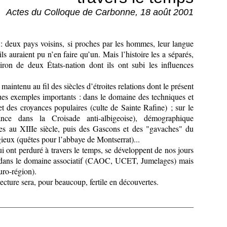
Actes du Colloque de Carbonne, 18 août 2001
: deux pays voisins, si proches par les hommes, leur langue
’ils auraient pu n’en faire qu’un. Mais l’histoire les a séparés,
giron de deux États-nation dont ils ont subi les influences
maintenu au fil des siècles d’étroites relations dont le présent
ues exemples importants : dans le domaine des techniques et
et des croyances populaires (culte de Sainte Rafine) ; sur le
iance dans la Croisade anti-albigeoise), démographique
res au XIIIe siècle, puis des Gascons et des "gavaches" du
ieux (quêtes pour l’abbaye de Montserrat)...
i ont perduré à travers le temps, se développent de nos jours
t dans le domaine associatif (CAOC, UCET, Jumelages) mais
uro-région).
 lecture sera, pour beaucoup, fertile en découvertes.