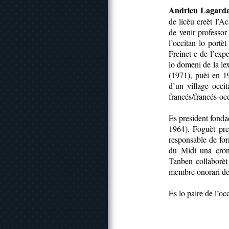
Andrieu Lagard
de licèu creèt l’A
de venir professor
l’occitan lo portè
Freinet e de l’exp
lo domeni de la le
(1971), puèi en 1
d’un village occit
francés/francés-oc
Es president fonda
1964). Foguèt pre
responsable de fo
du Midi una croni
Tanben collaborèt
membre onorari de
Es lo paire de l’oc