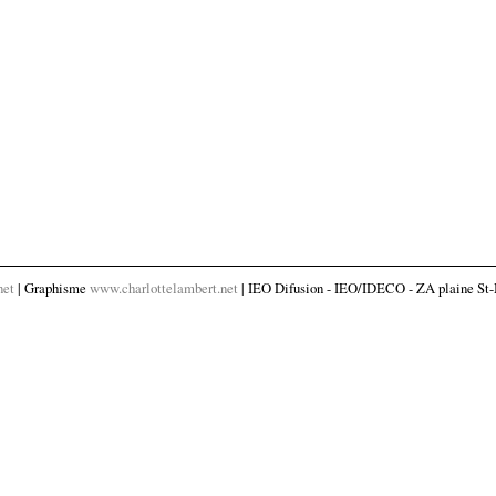
net
| Graphisme
www.charlottelambert.net
| IEO Difusion - IEO/IDECO - ZA plaine St-