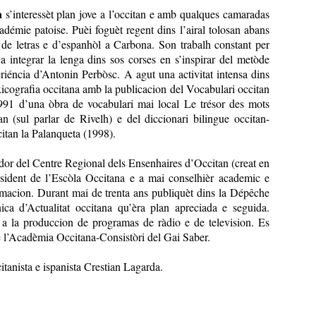
a
s’interessèt plan jove a l’occitan e amb qualques camaradas
cadémie patoise. Puèi foguèt regent dins l’airal tolosan abans
 de letras e d’espanhòl a Carbona. Son trabalh constant per
t a integrar la lenga dins sos corses en s’inspirar del metòde
eriéncia d’Antonin Perbòsc. A agut una activitat intensa dins
xicografia occitana amb la publicacion del Vocabulari occitan
991 d’una òbra de vocabulari mai local Le trésor des mots
an (sul parlar de Rivelh) e del diccionari bilingue occitan-
citan la Palanqueta (1998).
dor del Centre Regional dels Ensenhaires d’Occitan (creat en
sident de l’Escòla Occitana e a mai conselhièr academic e
rmacion. Durant mai de trenta ans publiquèt dins la Dépêche
ca d’Actualitat occitana qu’èra plan apreciada e seguida.
 a la produccion de programas de ràdio e de television. Es
 l’Acadèmia Occitana-Consistòri del Gai Saber.
citanista e ispanista Crestian Lagarda.