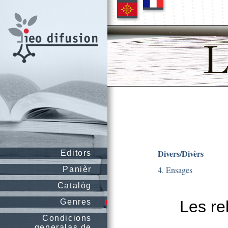
Divers/Divèrs
Editors
4. Ensages
Panièr
Catalòg
Genres
Les re
Condicions
generalas de