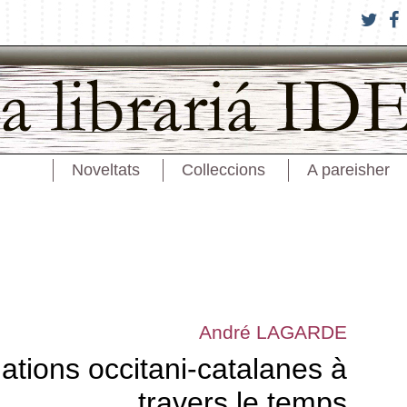
Noveltats
Colleccions
A pareisher
André LAGARDE
lations occitani-catalanes à
travers le temps