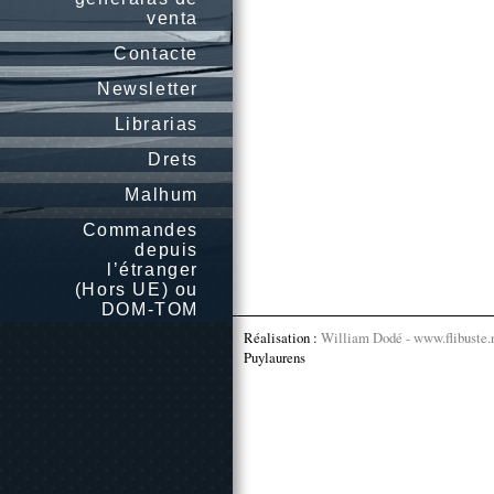
venta
Contacte
Newsletter
Librarias
Drets
Malhum
Commandes
depuis
l’étranger
(Hors UE) ou
DOM-TOM
Réalisation :
William Dodé - www.flibuste.
Puylaurens