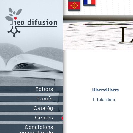
Divers/Divèrs
Editors
1. Literatura
Panièr
Catalòg
Genres
Condicions
generalas de