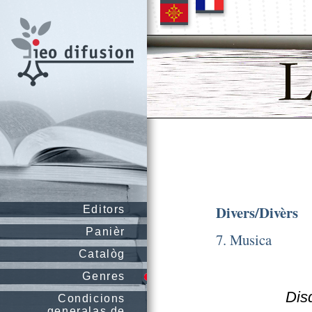
Divers/Divèrs
Editors
Panièr
7. Musica
Catalòg
Genres
Disq
Condicions
generalas de