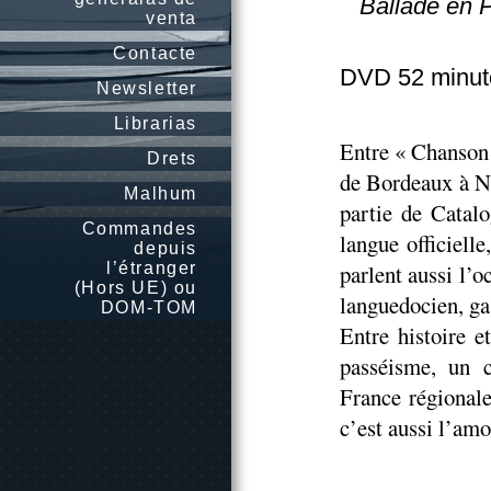
Ballade en P
venta
Contacte
DVD 52 minut
Newsletter
Librarias
Entre « Chanson 
Drets
de Bordeaux à N
Malhum
partie de Catalo
Commandes
langue officiell
depuis
l’étranger
parlent aussi l’o
(Hors UE) ou
languedocien, ga
DOM-TOM
Entre histoire e
passéisme, un 
France régionale
c’est aussi l’amo