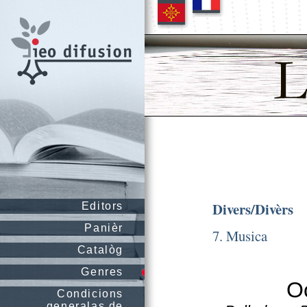
Divers/Divèrs
Editors
Panièr
7. Musica
Catalòg
Genres
Oc
Condicions
generalas de