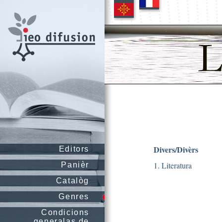
Divers/Divèrs
Editors
1. Literatura
Panièr
Catalòg
Genres
Condicions
generalas de