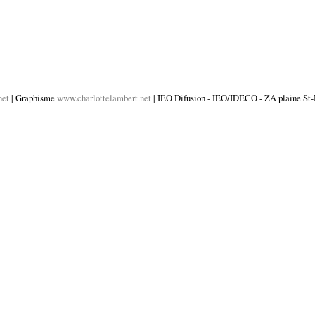
net
| Graphisme
www.charlottelambert.net
| IEO Difusion - IEO/IDECO - ZA plaine St-