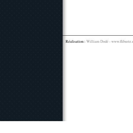
Réalisation :
William Dodé - www.flibuste.