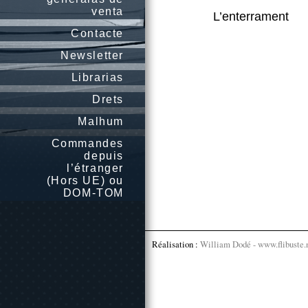
venta
L’enterrament
Contacte
Newsletter
Librarias
Drets
Malhum
Commandes
depuis
l’étranger
(Hors UE) ou
DOM-TOM
Réalisation :
William Dodé - www.flibuste.