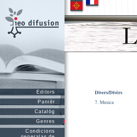
Divers/Divèrs
Editors
7. Musica
Panièr
Catalòg
Genres
Condicions
generalas de