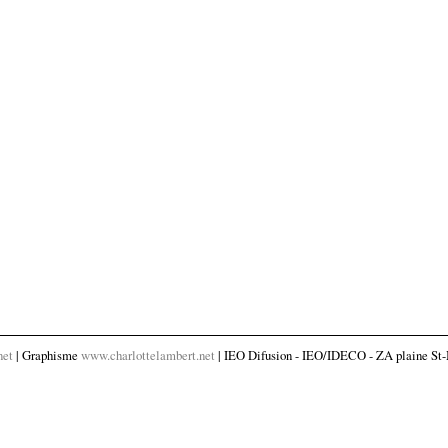
net
| Graphisme
www.charlottelambert.net
| IEO Difusion - IEO/IDECO - ZA plaine St-