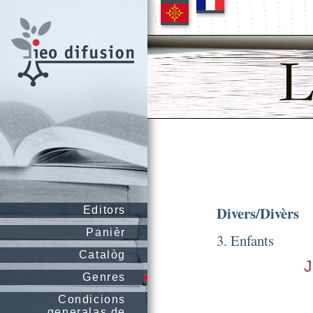
Divers/Divèrs
Editors
Panièr
3. Enfants
Catalòg
Genres
Condicions
generalas de