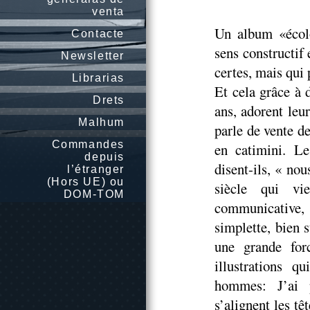
venta
Un album «écolo
Contacte
sens constructif
Newsletter
certes, mais qui 
Librarias
Et cela grâce à 
Drets
ans, adorent leu
Malhum
parle de vente de 
Commandes
en catimini. Le
depuis
disent-ils, « n
l’étranger
(Hors UE) ou
siècle qui vi
DOM-TOM
communicative, 
simplette, bien 
une grande for
illustrations q
hommes: J’ai p
s’alignent les tê