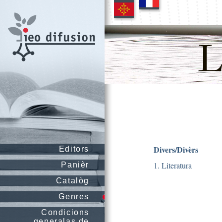
Divers/Divèrs
Editors
1. Literatura
Panièr
Catalòg
Genres
Condicions
generalas de