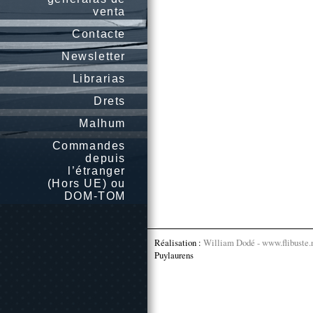
venta
Contacte
Newsletter
Librarias
Drets
Malhum
Commandes
depuis
l’étranger
(Hors UE) ou
DOM-TOM
Réalisation :
William Dodé - www.flibuste.
Puylaurens