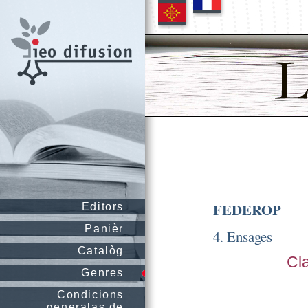
FEDEROP
Editors
Panièr
4. Ensages
Catalòg
Cl
Genres
Condicions
generalas de