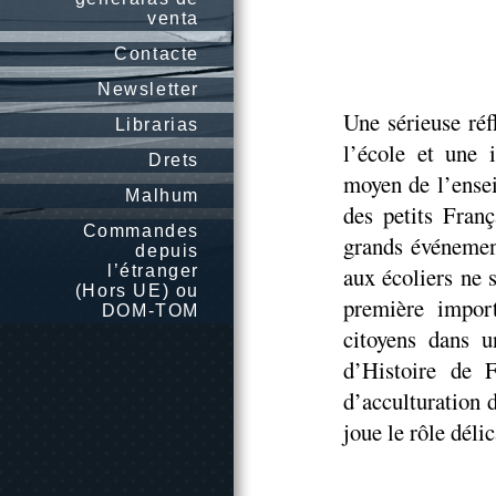
venta
Contacte
Newsletter
Une sérieuse réf
Librarias
l’école et une 
Drets
moyen de l’ensei
Malhum
des petits Franç
Commandes
grands événemen
depuis
l’étranger
aux écoliers ne 
(Hors UE) ou
première import
DOM-TOM
citoyens dans u
d’Histoire de 
d’acculturation 
joue le rôle déli