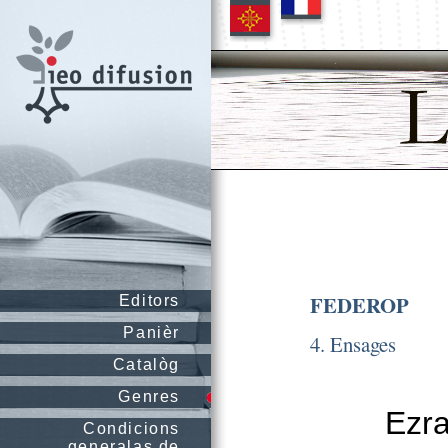
FEDEROP
Editors
Panièr
4. Ensages
Catalòg
Genres
Ezra
Condicions
generalas de