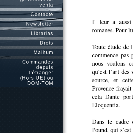
venta
Contacte
Il leur a aussi
Newsletter
romanes. Pour lu
Librarias
Drets
Toute étude de l
Malhum
commence pas pa
nous voulons co
Commandes
depuis
qu’est l’art de
l’étranger
(Hors UE) ou
source, et cet
DOM-TOM
Provence frayait
cela Dante por
Eloquentia.
Dans le cadre 
Pound, qui s’est