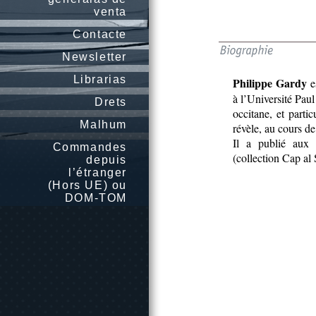
venta
Contacte
Newsletter
Librarias
Philippe Gardy
e
à l’Université Paul 
Drets
occitane, et parti
Malhum
révèle, au cours d
Il a publié aux 
Commandes
(collection Cap al 
depuis
l’étranger
(Hors UE) ou
DOM-TOM