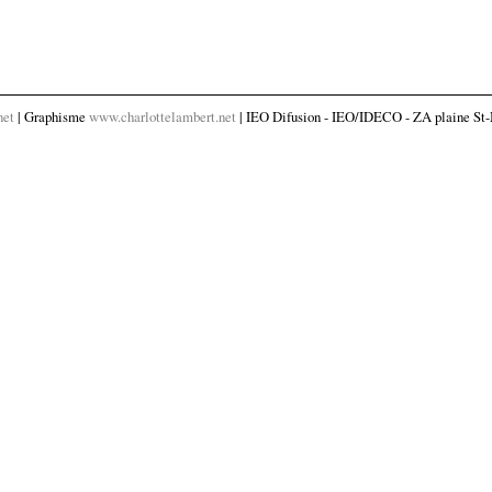
net
| Graphisme
www.charlottelambert.net
| IEO Difusion - IEO/IDECO - ZA plaine St-