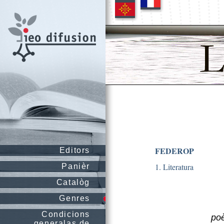
FEDEROP
Editors
1. Literatura
Panièr
Catalòg
Genres
Condicions
poè
generalas de