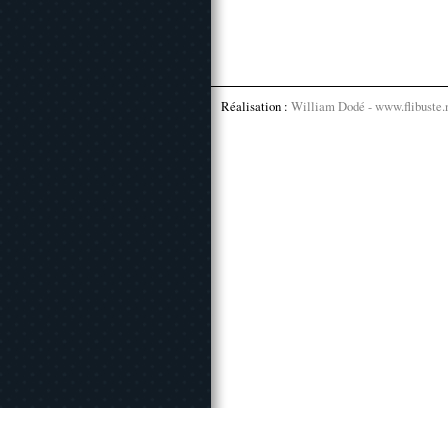
Réalisation :
William Dodé - www.flibuste.