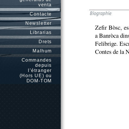
venta
Contacte
Newsletter
Zefir Bòsc, es
Librarias
a Banròca din
Drets
Felibrige. Esc
Contes de la 
Malhum
Commandes
depuis
l’étranger
(Hors UE) ou
DOM-TOM