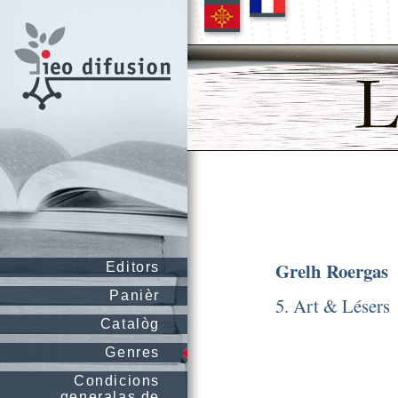
Grelh Roergas
Editors
Panièr
5. Art & Lésers
Catalòg
Genres
Condicions
generalas de