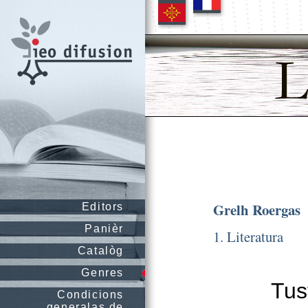
Grelh Roergas
Editors
Panièr
1. Literatura
Catalòg
Genres
Tus
Condicions
generalas de