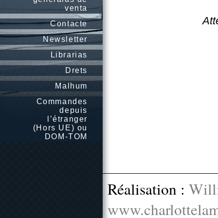
venta
Att
Contacte
Newsletter
Librarias
Drets
Malhum
Commandes
depuis
l’étranger
(Hors UE) ou
DOM-TOM
Réalisation :
Will
www.charlottelam