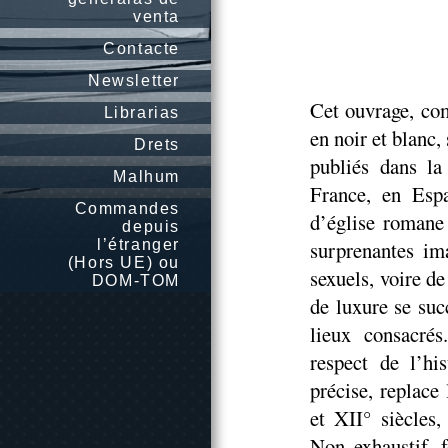
venta
Contacte
Newsletter
Cet ouvrage, co
Librarias
en noir et blanc,
Drets
publiés dans la
Malhum
France, en Espa
Commandes
d’église romane 
depuis
l’étranger
surprenantes im
(Hors UE) ou
sexuels, voire d
DOM-TOM
de luxure se suc
lieux consacrés
respect de l’hi
précise, replace
et XII° siècles,
Non exhaustif, f