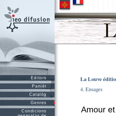
La Louve éditi
Editors
Panièr
4. Ensages
Catalòg
Genres
Amour et 
Condicions
generalas de