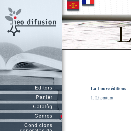
La Louve éditions
Editors
1. Literatura
Panièr
Catalòg
Genres
Condicions
generalas de