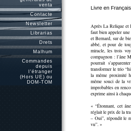
venta
Livre en Français
Contacte
Newsletter
Après La Relique et L
faut bien appeler une
Librarias
et Bernard, sur de b
Drets
abbé, et pour de tou
miracle, les trois v
Malhum
compagnon : l’âne Mor
Commandes
pourrait s’apparent
depuis
transformer le trio “
l’étranger
la même proximité h
(Hors UE) ou
même souci de la vra
DOM-TOM
improbables en rencon
exprime ainsi à chaqu
« “Étonnant, cet âne
réglait le prix de la tr
– Oui”, répondit le m
vu”. »