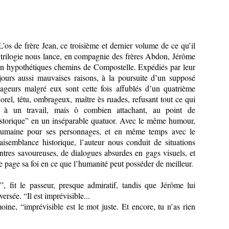
’os de frère Jean, ce troisième et dernier volume de ce qu’il
 trilogie nous lance, en compagnie des frères Abdon, Jérôme
ien hypothétiques chemins de Compostelle. Expédiés par leur
jours aussi mauvaises raisons, à la poursuite d’un supposé
oyageurs malgré eux sont cette fois affublés d’un quatrième
el, têtu, ombrageux, maître ès ruades, refusant tout ce qui
er à un travail, mais ô combien attachant, au point de
historique” en un inséparable quatuor. Avec le même humour,
umaine pour ses personnages, et en même temps avec le
isemblance historique, l’auteur nous conduit de situations
tres savoureuses, de dialogues absurdes en gags visuels, et
e page sa foi en ce que l’humanité peut posséder de meilleur.
”, fit le passeur, presque admiratif, tandis que Jérôme lui
aversée. “Il est imprévisible...
oine, “imprévisible est le mot juste. Et encore, tu n’as rien