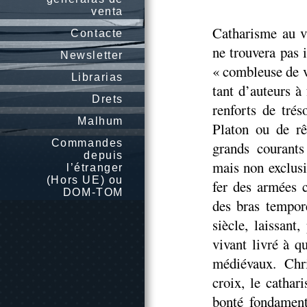
venta
Catharisme au vr
Contacte
ne trouvera pas 
Newsletter
« combleuse de v
Librarias
tant d’auteurs à
Drets
renforts de trés
Malhum
Platon ou de rê
Commandes
grands courants
depuis
mais non exclusi
l’étranger
(Hors UE) ou
fer des armées 
DOM-TOM
des bras tempore
siècle, laissant
vivant livré à 
médiévaux. Chri
croix, le cathar
bonté fondament