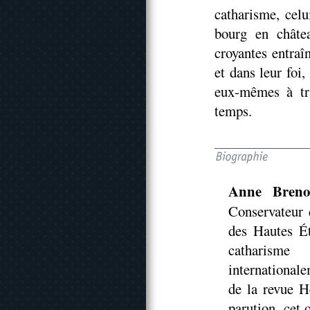
catharisme, cel
bourg en châtea
croyantes entraî
et dans leur foi
eux-mêmes à tra
temps.
Anne Bren
Conservateur 
des Hautes Ét
catharisme
international
de la revue H
parution, cet 