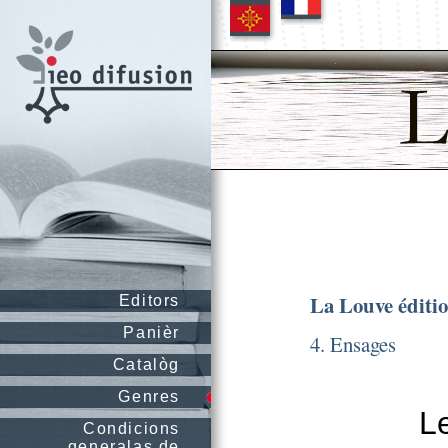
La Louve éditi
Editors
Panièr
4. Ensages
Catalòg
Genres
L
Condicions
generalas de