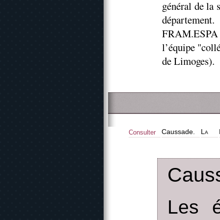
général de la 
département
FRAM.ESPA (
l’équipe "col
de Limoges).
Caussade.
La
Consulter
Caus
Les é