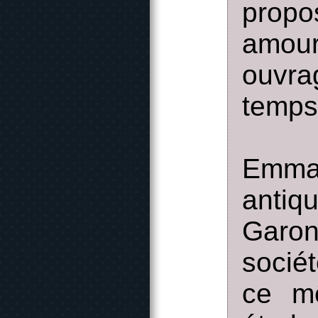
propo
amou
ouvr
temps
Emman
antiq
Garon
socié
ce m