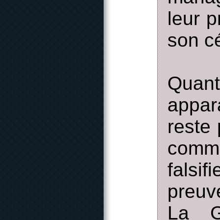
leur p
son c
Quant 
appar
reste 
comm
falsi
preuv
La G