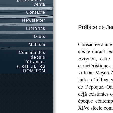
venta
Contacte
Newsletter
Préface de J
Librarias
Drets
Consacrée à une 
Malhum
siècle durant le
Commandes
Avignon, cette
depuis
l’étranger
caractéristiques
(Hors UE) ou
DOM-TOM
ville au Moyen-Â
luttes d’influenc
de l’époque. On 
déjà existantes o
époque contempo
XIVe siècle comm