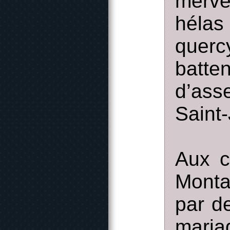
merve
hélas
querc
batte
d’ass
Saint
Aux c
Monta
par d
maria