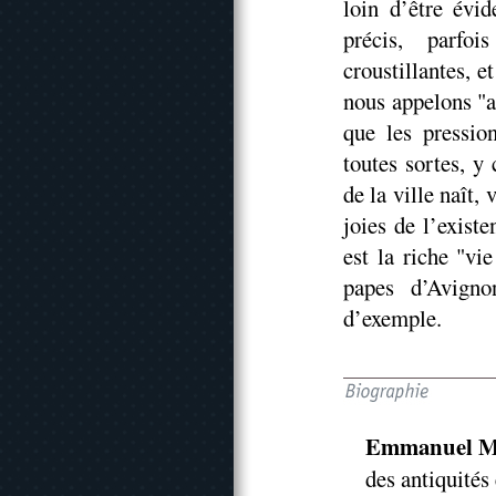
loin d’être évi
précis, parfo
croustillantes, 
nous appelons "a
que les pression
toutes sortes, y
de la ville naît,
joies de l’existe
est la riche "vi
papes d’Avigno
d’exemple.
Emmanuel M
des antiquités