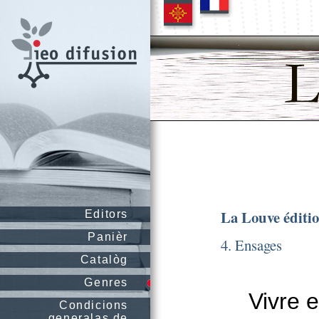
La Louve éditi
Editors
Panièr
4. Ensages
Catalòg
Genres
Vivre 
Condicions
generalas de