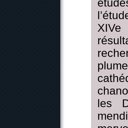
étude
l’étu
XIVe 
résul
reche
plume
cath
chano
les D
mend