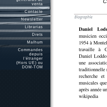
C
venta
Contacte
Newsletter
Librarias
Daniel Lod
Drets
musicien occ
1954 à Montels 
Malhum
travaille à 
Commandes
depuis
Daniel Loddo 
l’étranger
une associat
(Hors UE) ou
DOM-TOM
traditionnelle
recherche et
musicales que
après année u
wikipedia