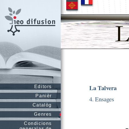
La Talvera
Editors
Panièr
4. Ensages
Catalòg
Genres
Condicions
generalas de