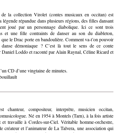
de la collection Virolet (contes musicaux en occitan) est
a légende répandue dans plusieurs régions, des filles dansant
ent joué par un personnage diabolique. Ici ce sont trois
s et une fille contraints de danser au son du diableton,
, que le Drac porte en bandoulière. Comment va-t’on pouvoir
te danse démoniaque ? C’est là tout le sens de ce conte
ar Daniel Loddo et raconté par Alain Raynal, Céline Ricard et
un CD d’une vingtaine de minutes.
ouillault
t chanteur, compositeur, interprète, musicien occitan,
omusicologue. Né en 1954 à Montels (Tarn), à la fois artiste
it et travaille à Cordes-sur-Ciel. Véritable homme-orchestre,
e créateur et l’animateur de La Talvera, une association qui