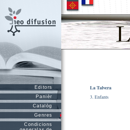
La Talvera
Editors
3. Enfants
Panièr
Catalòg
Genres
Condicions
generalas de