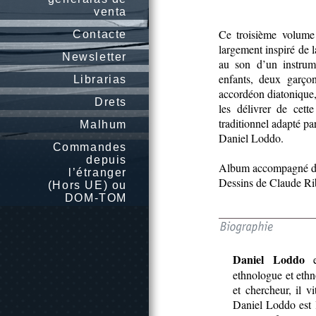
venta
Ce troisième volume 
Contacte
largement inspiré de l
Newsletter
au son d’un instrum
enfants, deux garçon
Librarias
accordéon diatonique
Drets
les délivrer de cet
traditionnel adapté p
Malhum
Daniel Loddo.
Commandes
depuis
Album accompagné d’
l’étranger
Dessins de Claude Rib
(Hors UE) ou
DOM-TOM
Daniel Loddo
es
ethnologue et ethn
et chercheur, il v
Daniel Loddo est l