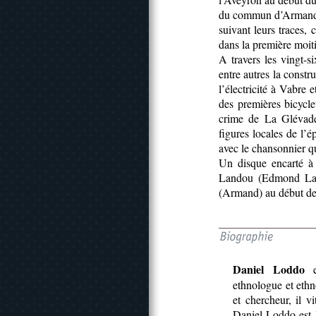
du commun d’Armand e
suivant leurs traces, 
dans la première moiti
A travers les vingt-s
entre autres la constr
l’électricité à Vabre 
des premières bicycle
crime de La Glévade
figures locales de l’
avec le chansonnier q
Un disque encarté à 
Landou (Edmond Land
(Armand) au début de
Daniel Loddo
es
ethnologue et ethn
et chercheur, il v
Daniel Loddo est l