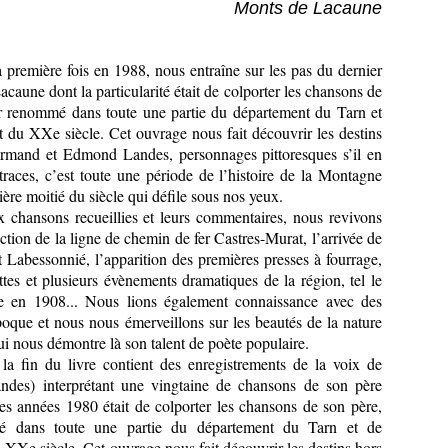
Monts de Lacaune
a première fois en 1988, nous entraîne sur les pas du dernier
caune dont la particularité était de colporter les chansons de
r renommé dans toute une partie du département du Tarn et
 du XXe siècle. Cet ouvrage nous fait découvrir les destins
mand et Edmond Landes, personnages pittoresques s’il en
 traces, c’est toute une période de l’histoire de la Montagne
ère moitié du siècle qui défile sous nos yeux.
ix chansons recueillies et leurs commentaires, nous revivons
uction de la ligne de chemin de fer Castres-Murat, l’arrivée de
et Labessonnié, l’apparition des premières presses à fourrage,
ttes et plusieurs évènements dramatiques de la région, tel le
 en 1908... Nous lions également connaissance avec des
époque et nous nous émerveillons sur les beautés de la nature
ui nous démontre là son talent de poète populaire.
la fin du livre contient des enregistrements de la voix de
es) interprétant une vingtaine de chansons de son père
s années 1980 était de colporter les chansons de son père,
é dans toute une partie du département du Tarn et de
 XXe siècle. Cet ouvrage nous fait découvrir les destins hors