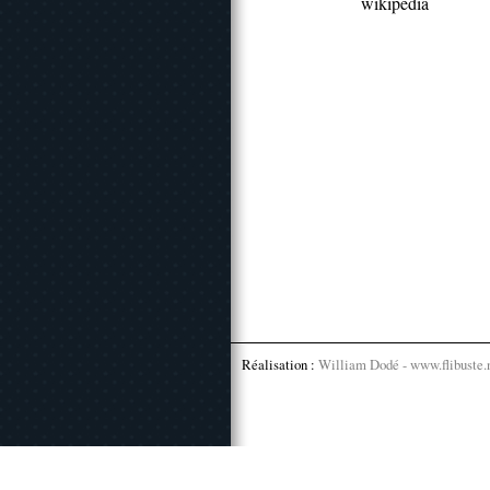
wikipedia
Réalisation :
William Dodé - www.flibuste.