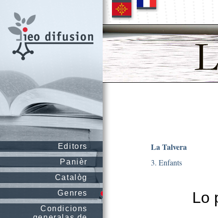
La Talvera
Editors
3. Enfants
Panièr
Catalòg
Genres
Lo 
Condicions
generalas de