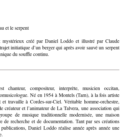
u et le serpent
 mystérieux créé par Daniel Loddo et illustré par Claude
 trajet initiatique d’un berger qui après avoir sauvé un serpent
hnique du souffle continu.
t chanteur, compositeur, interprète, musicien occitan,
omusicologue. Né en 1954 à Montels (Tarn), à la fois artiste
it et travaille à Cordes-sur-Ciel. Véritable homme-orchestre,
e créateur et l’animateur de La Talvera, une association qui
 groupe de musique traditionnelle modernisée, une maison
re de recherche et de documentation. Tant par ses créations
 publications, Daniel Loddo réalise année après année une
e.