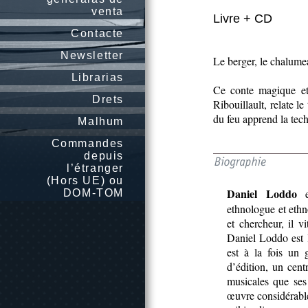
venta
Livre + CD
Contacte
Newsletter
Le berger, le chalumea
Librarias
Ce conte magique et
Drets
Ribouillault, relate le
du feu apprend la tec
Malhum
Commandes
depuis
l’étranger
(Hors UE) ou
Daniel Loddo
es
DOM-TOM
ethnologue et ethn
et chercheur, il v
Daniel Loddo est l
est à la fois un
d’édition, un cent
musicales que ses
œuvre considérabl