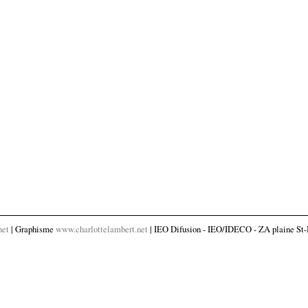
net
| Graphisme
www.charlottelambert.net
| IEO Difusion - IEO/IDECO - ZA plaine St-