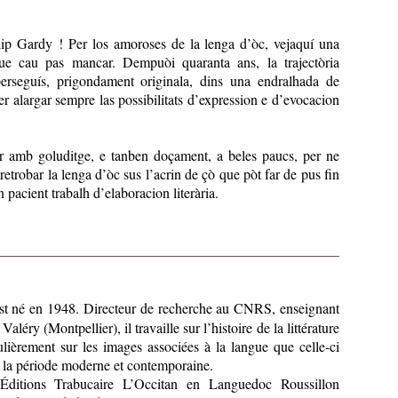
lip Gardy ! Per los amoroses de la lenga d’òc, vejaquí una
que cau pas mancar. Dempuòi quaranta ans, la trajectòria
erseguís, prigondament originala, dins una endralhada de
r alargar sempre las possibilitats d’expression e d’evocacion
r amb goluditge, e tanben doçament, a beles paucs, per ne
 retrobar la lenga d’òc sus l’acrin de çò que pòt far de pus fin
 pacient trabalh d’elaboracion literària.
st né en 1948. Directeur de recherche au CNRS, enseignant
Valéry (Montpellier), il travaille sur l’histoire de la littérature
culièrement sur les images associées à la langue que celle-ci
e la période moderne et contemporaine.
Éditions Trabucaire L’Occitan en Languedoc Roussillon