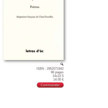
ISBN : 2952071942
96 pages
14x22.5
14.00 €