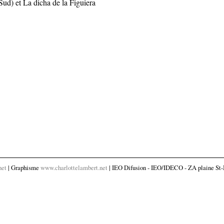
Sud) et La dicha de la Figuiera
net
| Graphisme
www.charlottelambert.net
| IEO Difusion - IEO/IDECO - ZA plaine St-