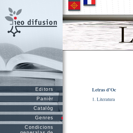
Letras d’Oc
Editors
1. Literatura
Panièr
Catalòg
Genres
Condicions
generalas de