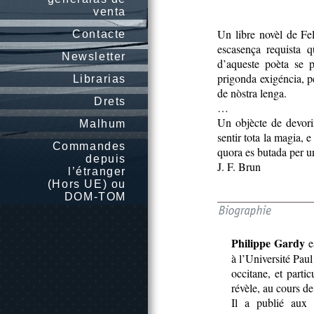
venta
Un libre novèl de Fe
Contacte
escasença requista 
Newsletter
d’aqueste poèta se p
prigonda exigéncia, pe
Librarias
de nòstra lenga.
Drets
…
Un objècte de devori
Malhum
sentir tota la magia, e
Commandes
quora es butada per un
depuis
J. F. Brun
l’étranger
(Hors UE) ou
DOM-TOM
Philippe Gardy
e
à l’Université Paul 
occitane, et parti
révèle, au cours d
Il a publié aux 